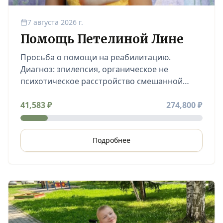
7 августа 2026 г.
Помощь Петелиной Лине
Просьба о помощи на реабилитацию.
Диагноз: эпилепсия, органическое не
психотическое расстройство смешанной
этиологии, речевое нарушение, астигматизм,
плоско-вальгусная деформация стоп
41,583
₽
274,800
₽
Подробнее