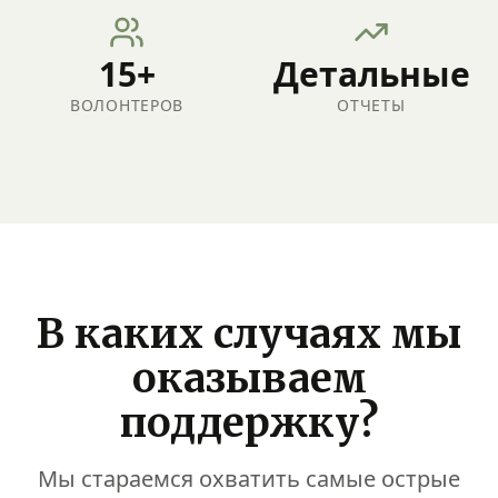
15+
Детальные
ВОЛОНТЕРОВ
ОТЧЕТЫ
Пожары
Экстренная
помощь семьям:
В каких случаях мы
стройматериалы,
предметы
оказываем
первой
поддержку?
необходимости
и временное
жилье.
Мы стараемся охватить самые острые