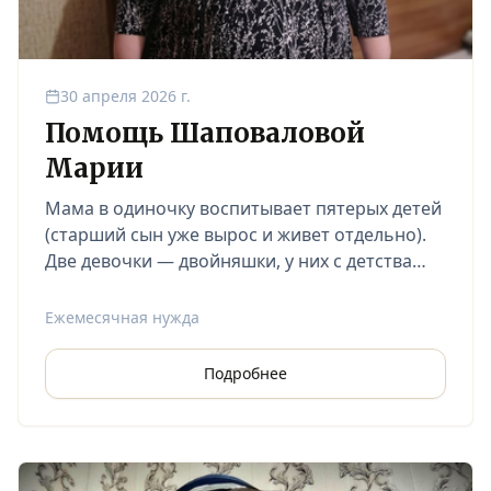
30 апреля 2026 г.
Помощь Шаповаловой
Марии
Мама в одиночку воспитывает пятерых детей
(старший сын уже вырос и живет отдельно).
Две девочки — двойняшки, у них с детства
инвалидность, что требует от мамы
постоянного внимания и дополнительных
Ежемесячная нужда
расходов.
Подробнее