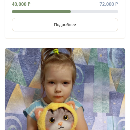
двигательных сегментов шейного отдела
40,000
₽
72,000
₽
позвоночника, синдром венозной дисгемии.
Подробнее