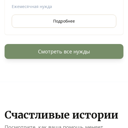
жилья.
Ежемесячная нужда
Подробнее
Смотреть все нужды
Счастливые истории
Посмотрите, как ваша помощь меняет