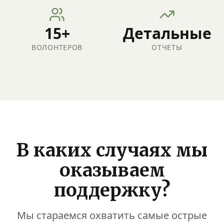
15+
Детальные
ВОЛОНТЕРОВ
ОТЧЕТЫ
Пожары
Экстренная
помощь семьям:
В каких случаях мы
стройматериалы,
предметы
оказываем
первой
поддержку?
необходимости
и временное
жилье.
Мы стараемся охватить самые острые