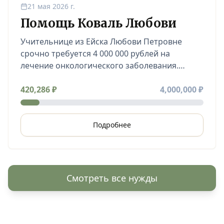
21 мая 2026 г.
Помощь Коваль Любови
Учительнице из Ейска Любови Петровне
срочно требуется 4 000 000 рублей на
лечение онкологического заболевания.
Просим всех неравнодушных поддержать её
молитвой или оказать посильную
420,286
₽
4,000,000
₽
финансовую помощь через фонд «Две
лепты».
Подробнее
Смотреть все нужды