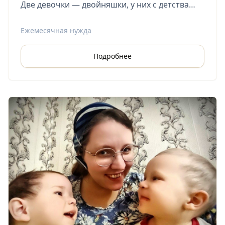
Две девочки — двойняшки, у них с детства
инвалидность, что требует от мамы
постоянного внимания и дополнительных
Ежемесячная нужда
расходов.
Подробнее