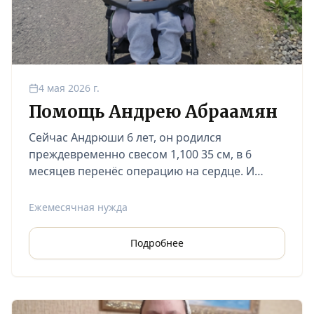
4 мая 2026 г.
Помощь Андрею Абраамян
Сейчас Андрюши 6 лет, он родился
преждевременно свесом 1,100 35 см, в 6
месяцев перенёс операцию на сердце. И
позже врачи поставили ему диагноз ДЦП и
сопутствующие заболевания Агенезия
Ежемесячная нужда
мозолистого тела.
Подробнее