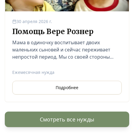
30 апреля 2026 г.
Помощь Вере Рознер
Мама в одиночку воспитывает двоих
маленьких сыновей и сейчас переживает
непростой период. Мы со своей стороны
взяли на себя регулярную оплату аренды их
жилья.
Ежемесячная нужда
Подробнее
Смотреть все нужды